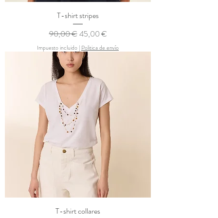
T-shirt stripes
Precio
Precio de oferta
90,00 €
45,00 €
Impuesto incluido
|
Politica de envío
T-shirt collares