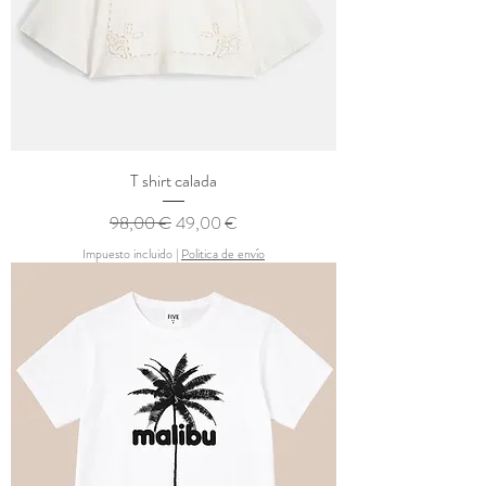
T shirt calada
Precio
Precio de oferta
98,00 €
49,00 €
Impuesto incluido
|
Politica de envío