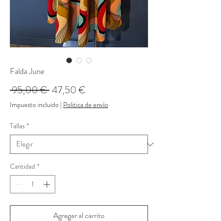
Falda June
Precio
Precio
 95,00 € 
47,50 €
de
Impuesto incluido
|
Politica de envío
oferta
Tallas
*
Cantidad
*
Agregar al carrito