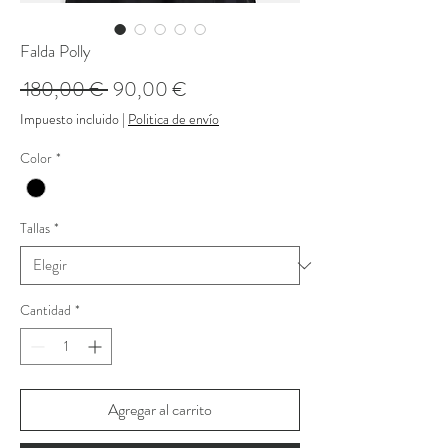
Falda Polly
Precio
Precio
 180,00 € 
90,00 €
de
Impuesto incluido
|
Politica de envío
oferta
Color
*
Tallas
*
Cantidad
*
Agregar al carrito