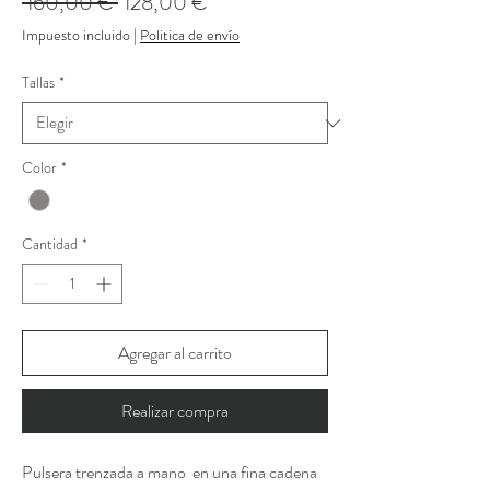
Precio
Precio
 160,00 € 
128,00 €
de
Impuesto incluido
|
Politica de envío
oferta
Tallas
*
Color
*
Cantidad
*
Agregar al carrito
Realizar compra
Pulsera trenzada a mano en una fina cadena