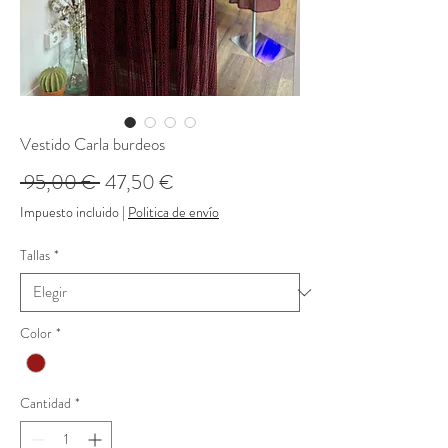
Vestido Carla burdeos
Precio
Precio
 95,00 € 
47,50 €
de
Impuesto incluido
|
Politica de envío
oferta
Tallas
*
Color
*
Cantidad
*