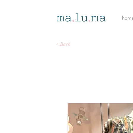
hom
< Back