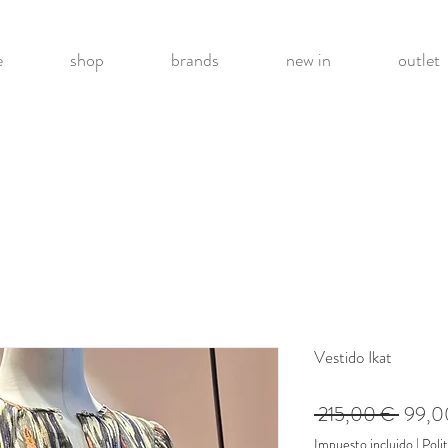
e
shop
brands
new in
outlet
Vestido Ikat
Precio
 215,00 € 
99,0
Impuesto incluido
|
Poli