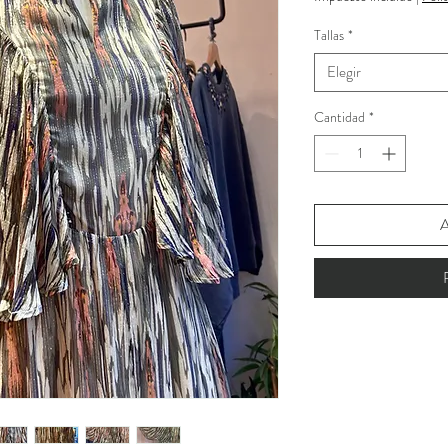
Tallas
*
Elegir
Cantidad
*
A