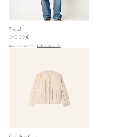
Trench
Precio
345,00 €
Impuesto incluido
|
Politica de envío
Cazadora Cala