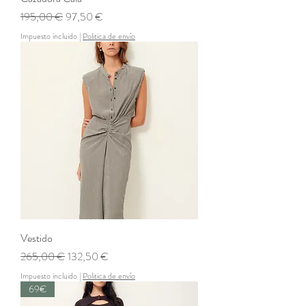
Precio
Precio de oferta
195,00 €
97,50 €
Impuesto incluido
|
Politica de envío
Vestido
Precio
Precio de oferta
265,00 €
132,50 €
Impuesto incluido
|
Politica de envío
69€